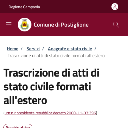
Salta al contenuto principale
Skip to footer content
Regione Campania
Comune di Postiglione
Briciole di pane
Home
/
Servizi
/
Anagrafe e stato civile
/
Trascrizione di atti di stato civile formati all'estero
Trascrizione di atti di
stato civile formati
all'estero
(
urn:nir:presidente.repubblica:decreto:2000-11-03;396
)
Servizio attivo