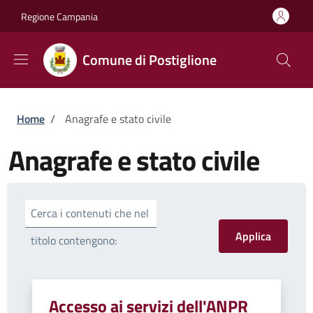
Salta al contenuto principale
Skip to footer content
Regione Campania
Comune di Postiglione
Briciole di pane
Home
/
Anagrafe e stato civile
Anagrafe e stato civile
Cerca i contenuti che nel
titolo contengono:
Accesso ai servizi dell'ANPR