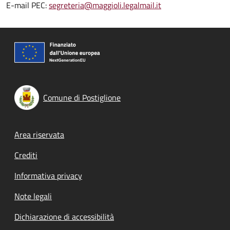
E-mail PEC:
segreteria@maggioli.legalmail.it
Comune di Postiglione
Footer menu
Area riservata
Crediti
Informativa privacy
Note legali
Dichiarazione di accessibilità