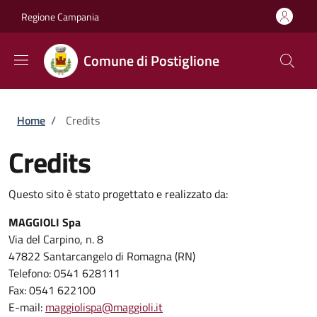
Salta al contenuto principale
Skip to footer content
Regione Campania
Comune di Postiglione
Briciole di pane
Home
/
Credits
Credits
Questo sito è stato progettato e realizzato da:
MAGGIOLI Spa
Via del Carpino, n. 8
47822 Santarcangelo di Romagna (RN)
Telefono: 0541 628111
Fax: 0541 622100
E-mail:
maggiolispa@maggioli.it