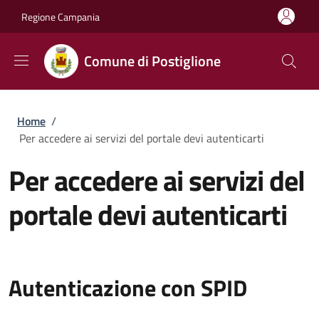
Salta al contenuto principale
Skip to footer content
Regione Campania
Comune di Postiglione
Briciole di pane
Home
/
Per accedere ai servizi del portale devi autenticarti
Per accedere ai servizi del
portale devi autenticarti
Autenticazione con SPID