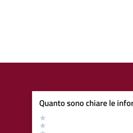
Quanto sono chiare le info
Valutazione
Valuta 5 stelle su 5
Valuta 4 stelle su 5
Valuta 3 stelle su 5