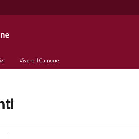
one
izi
Vivere il Comune
ti