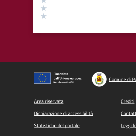
Valuta 2 stelle su 5
Valuta 1 stelle su 5
Comune di Po
Footer menu
Area riservata
Crediti
Dichiarazione di accessibilità
Contatt
Statistiche del portale
Leggi l