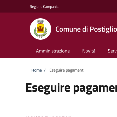
Salta al contenuto principale
Skip to footer content
Regione Campania
Comune di Postigli
Amministrazione
Novità
Serv
Briciole di pane
Home
/
Eseguire pagamenti
Eseguire pagamen