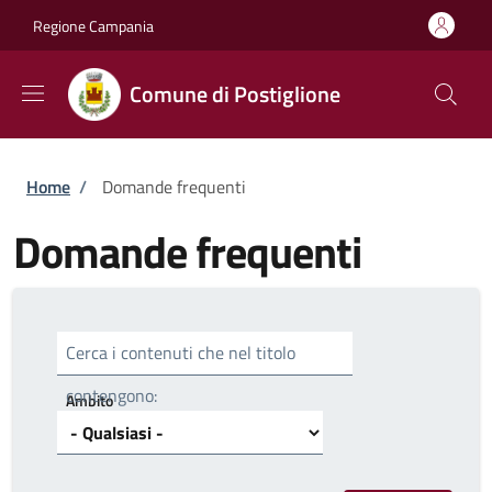
Salta al contenuto principale
Skip to footer content
Regione Campania
Comune di Postiglione
Briciole di pane
Home
/
Domande frequenti
Domande frequenti
Cerca i contenuti che nel titolo
contengono:
Ambito