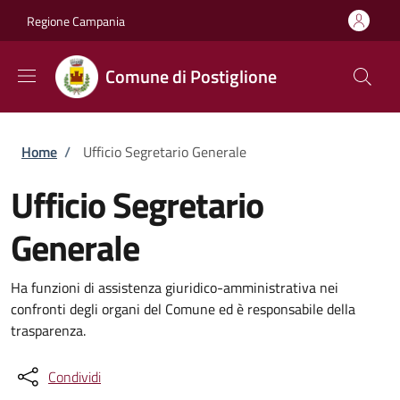
Salta al contenuto principale
Skip to footer content
Regione Campania
Comune di Postiglione
Briciole di pane
Home
/
Ufficio Segretario Generale
Ufficio Segretario
Generale
Ha funzioni di assistenza giuridico-amministrativa nei
confronti degli organi del Comune ed è responsabile della
trasparenza.
Condividi