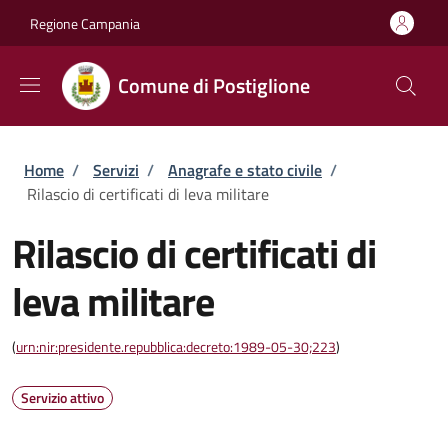
Salta al contenuto principale
Skip to footer content
Regione Campania
Comune di Postiglione
Briciole di pane
Home
/
Servizi
/
Anagrafe e stato civile
/
Rilascio di certificati di leva militare
Rilascio di certificati di
leva militare
(
urn:nir:presidente.repubblica:decreto:1989-05-30;223
)
Servizio attivo