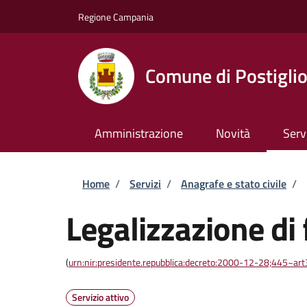
Salta al contenuto principale
Skip to footer content
Regione Campania
Comune di Postigli
Amministrazione
Novità
Serv
Briciole di pane
Home
/
Servizi
/
Anagrafe e stato civile
/
Legalizzazione di 
(
urn:nir:presidente.repubblica:decreto:2000-12-28;445~ar
Servizio attivo