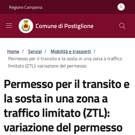
Salta al contenuto principale
Skip to footer content
Regione Campania
Comune di Postiglione
Briciole di pane
Home
/
Servizi
/
Mobilità e trasporti
/
Permesso per il transito e la sosta in una zona a traffico
limitato (ZTL): variazione del permesso
Permesso per il transito e
la sosta in una zona a
traffico limitato (ZTL):
variazione del permesso