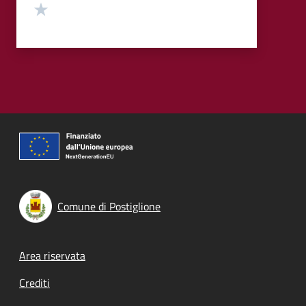
Valuta 1 stelle su 5
Comune di Postiglione
Footer menu
Area riservata
Crediti