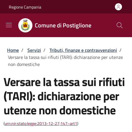
Salta al contenuto principale
Skip to footer content
Regione Campania
Comune di Postiglione
Briciole di pane
Home
/
Servizi
/
Tributi, finanze e contravvenzioni
/
Versare la tassa sui rifiuti (TARI): dichiarazione per utenze
non domestiche
Versare la tassa sui rifiuti
(TARI): dichiarazione per
utenze non domestiche
(
urn:nir:stato:legge:2013-12-27;147~art1
)