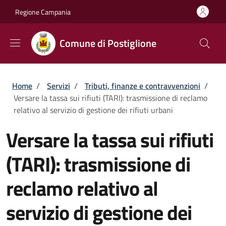
Salta al contenuto principale
Skip to footer content
Regione Campania
Comune di Postiglione
Briciole di pane
Home
/
Servizi
/
Tributi, finanze e contravvenzioni
/
Versare la tassa sui rifiuti (TARI): trasmissione di reclamo
relativo al servizio di gestione dei rifiuti urbani
Versare la tassa sui rifiuti
(TARI): trasmissione di
reclamo relativo al
servizio di gestione dei