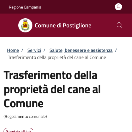
Salta al contenuto principale
Skip to footer content
Regione Campania
Comune di Postiglione
Briciole di pane
Home
/
Servizi
/
Salute, benessere e assistenza
/
Trasferimento della proprietà del cane al Comune
Trasferimento della
proprietà del cane al
Comune
(Regolamento comunale)
Servizio attivo