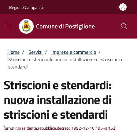
Salta al contenuto principale
Skip to footer content
Regione Campania
Comune di Postiglione
Briciole di pane
Home
/
Servizi
/
Imprese e commercio
/
Striscioni e stendardi: nuova installazione di striscioni e
stendardi
Striscioni e stendardi:
nuova installazione di
striscioni e stendardi
(
urn:nir:presidente.repubblica:decreto:1992-12-16;495~art53
)