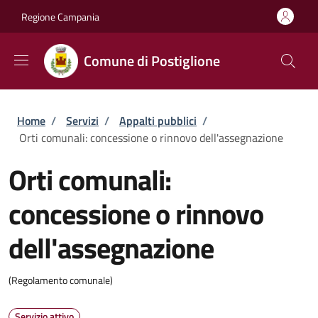
Salta al contenuto principale
Skip to footer content
Regione Campania
Comune di Postiglione
Briciole di pane
Home
/
Servizi
/
Appalti pubblici
/
Orti comunali: concessione o rinnovo dell'assegnazione
Orti comunali:
concessione o rinnovo
dell'assegnazione
(Regolamento comunale)
Servizio attivo