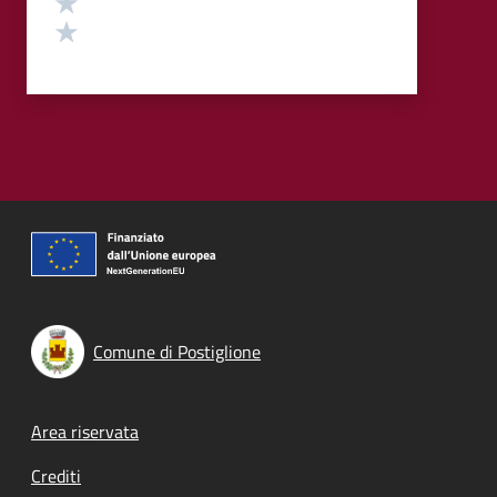
Valuta 1 stelle su 5
Comune di Postiglione
Footer menu
Area riservata
Crediti