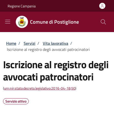
Salta al contenuto principale
Skip to footer content
Regione Campania
Comune di Postiglione
Briciole di pane
Home
/
Servizi
/
Vita lavorativa
/
Iscrizione al registro degli avvocati patrocinatori
Iscrizione al registro degli
avvocati patrocinatori
(
urn:nir:stato:decreto.legislativo:2016-04-18;50
)
Servizio attivo