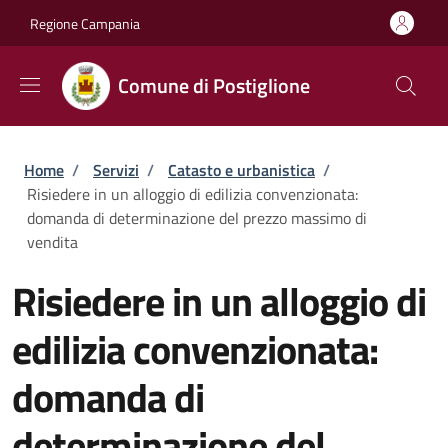
Salta al contenuto principale
Skip to footer content
Regione Campania
Comune di Postiglione
Briciole di pane
Home
/
Servizi
/
Catasto e urbanistica
/
Risiedere in un alloggio di edilizia convenzionata:
domanda di determinazione del prezzo massimo di
vendita
Risiedere in un alloggio di
edilizia convenzionata:
domanda di
determinazione del