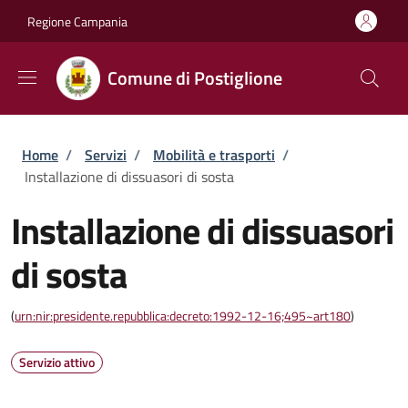
Salta al contenuto principale
Skip to footer content
Regione Campania
Comune di Postiglione
Briciole di pane
Home
/
Servizi
/
Mobilità e trasporti
/
Installazione di dissuasori di sosta
Installazione di dissuasori
di sosta
(
urn:nir:presidente.repubblica:decreto:1992-12-16;495~art180
)
Servizio attivo