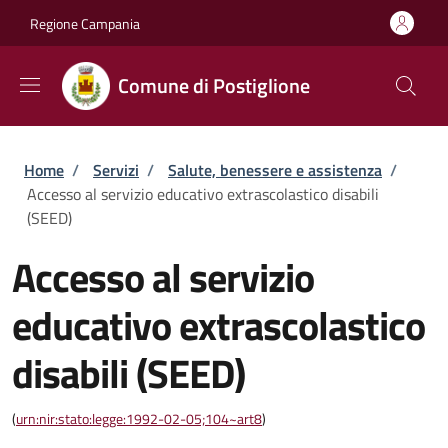
Salta al contenuto principale
Skip to footer content
Regione Campania
Comune di Postiglione
Briciole di pane
Home
/
Servizi
/
Salute, benessere e assistenza
/
Accesso al servizio educativo extrascolastico disabili
(SEED)
Accesso al servizio
educativo extrascolastico
disabili (SEED)
(
urn:nir:stato:legge:1992-02-05;104~art8
)