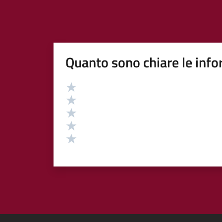
Quanto sono chiare le info
Valutazione
Valuta 5 stelle su 5
Valuta 4 stelle su 5
Valuta 3 stelle su 5
Valuta 2 stelle su 5
Valuta 1 stelle su 5