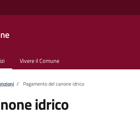
one
izi
Vivere il Comune
enzioni
/
Pagamento del canone idrico
none idrico