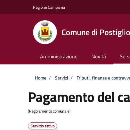
Salta al contenuto principale
Skip to footer content
Regione Campania
Comune di Postigli
Amministrazione
Novità
Serv
Briciole di pane
Home
/
Servizi
/
Tributi, finanze e contravv
Pagamento del ca
(Regolamento comunale)
Servizio attivo