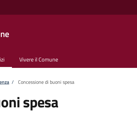
one
izi
Vivere il Comune
tenza
/
Concessione di buoni spesa
uoni spesa