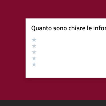
Quanto sono chiare le info
Valutazione
Valuta 5 stelle su 5
Valuta 4 stelle su 5
Valuta 3 stelle su 5
Valuta 2 stelle su 5
Valuta 1 stelle su 5