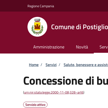
Salta al contenuto principale
Skip to footer content
Regione Campania
Comune di Postigli
Amministrazione
Novità
Serv
Briciole di pane
Home
/
Servizi
/
Salute, benessere e assis
Concessione di b
(
urn:nir:stato:legge:2000-11-08;328~art6
)
Servizio attivo