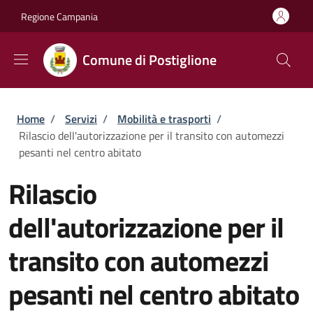
Salta al contenuto principale
Skip to footer content
Regione Campania
Comune di Postiglione
Briciole di pane
Home
/
Servizi
/
Mobilità e trasporti
/
Rilascio dell'autorizzazione per il transito con automezzi
pesanti nel centro abitato
Rilascio
dell'autorizzazione per il
transito con automezzi
pesanti nel centro abitato