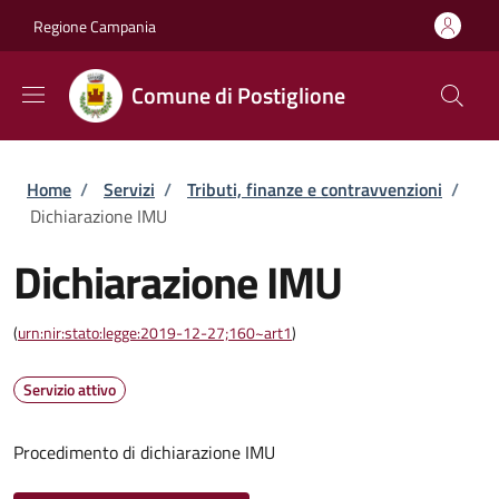
Salta al contenuto principale
Skip to footer content
Regione Campania
Comune di Postiglione
Briciole di pane
Home
/
Servizi
/
Tributi, finanze e contravvenzioni
/
Dichiarazione IMU
Dichiarazione IMU
(
urn:nir:stato:legge:2019-12-27;160~art1
)
Servizio attivo
Procedimento di dichiarazione IMU