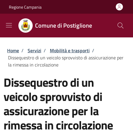
Salta al contenuto principale
Skip to footer content
Regione Campania
Comune di Postiglione
Briciole di pane
Home
/
Servizi
/
Mobilità e trasporti
/
Dissequestro di un veicolo sprovvisto di assicurazione per
la rimessa in circolazione
Dissequestro di un
veicolo sprovvisto di
assicurazione per la
rimessa in circolazione