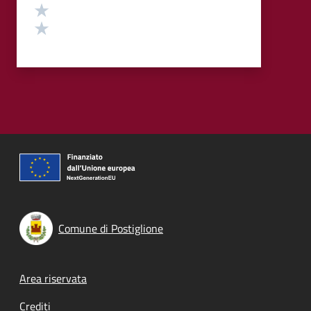
Valuta 2 stelle su 5
Valuta 1 stelle su 5
Comune di Postiglione
Footer menu
Area riservata
Crediti