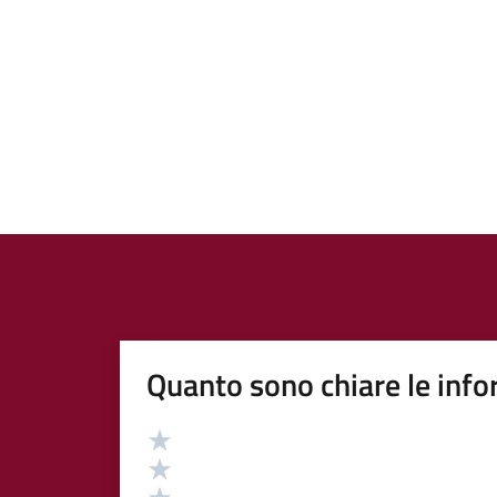
Quanto sono chiare le info
Valutazione
Valuta 5 stelle su 5
Valuta 4 stelle su 5
Valuta 3 stelle su 5