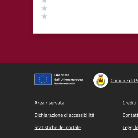
Valuta 2 stelle su 5
Valuta 1 stelle su 5
Comune di Po
Footer menu
Area riservata
Crediti
Dichiarazione di accessibilità
Contatt
Statistiche del portale
Leggi l