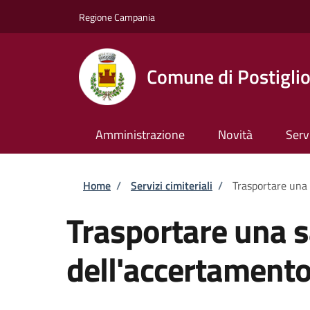
Salta al contenuto principale
Skip to footer content
Regione Campania
Comune di Postigli
Amministrazione
Novità
Serv
Briciole di pane
Home
/
Servizi cimiteriali
/
Trasportare una 
Trasportare una 
dell'accertamento