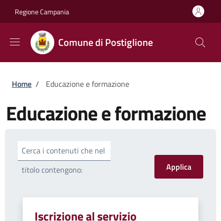
Salta al contenuto principale
Skip to footer content
Regione Campania
Comune di Postiglione
Briciole di pane
Home
/
Educazione e formazione
Educazione e formazione
Cerca i contenuti che nel
titolo contengono:
Iscrizione al servizio