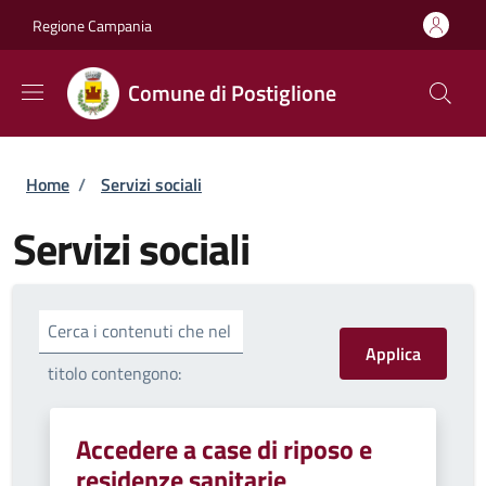
Salta al contenuto principale
Skip to footer content
Regione Campania
Comune di Postiglione
Briciole di pane
Home
/
Servizi sociali
Servizi sociali
Cerca i contenuti che nel
titolo contengono:
Accedere a case di riposo e
residenze sanitarie