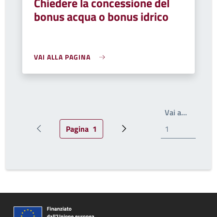
Chiedere la concessione del
bonus acqua o bonus idrico
VAI ALLA PAGINA
Write th
Vai a…
Pagina
1
Pagina precedente
Pagina attuale
Prossima pagina