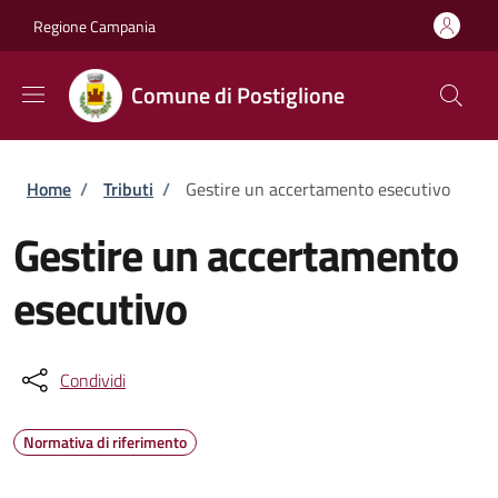
Salta al contenuto principale
Skip to footer content
Regione Campania
Comune di Postiglione
Briciole di pane
Home
/
Tributi
/
Gestire un accertamento esecutivo
Gestire un accertamento
esecutivo
Condividi
Normativa di riferimento