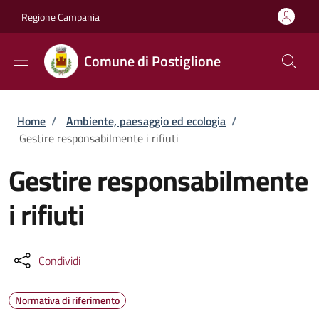
Salta al contenuto principale
Skip to footer content
Regione Campania
Comune di Postiglione
Briciole di pane
Home
/
Ambiente, paesaggio ed ecologia
/
Gestire responsabilmente i rifiuti
Gestire responsabilmente
i rifiuti
Condividi
Normativa di riferimento