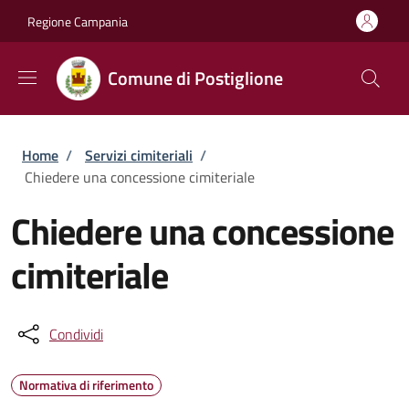
Salta al contenuto principale
Skip to footer content
Regione Campania
Comune di Postiglione
Briciole di pane
Home
/
Servizi cimiteriali
/
Chiedere una concessione cimiteriale
Chiedere una concessione
cimiteriale
Condividi
Normativa di riferimento