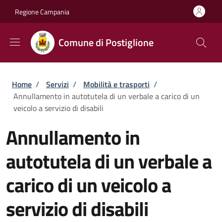
Salta al contenuto principale
Skip to footer content
Regione Campania
Comune di Postiglione
Briciole di pane
Home
/
Servizi
/
Mobilità e trasporti
/
Annullamento in autotutela di un verbale a carico di un
veicolo a servizio di disabili
Annullamento in
autotutela di un verbale a
carico di un veicolo a
servizio di disabili