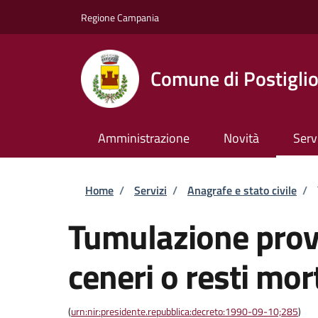
Salta al contenuto principale
Skip to footer content
Regione Campania
Comune di Postigli
Amministrazione
Novità
Serv
Briciole di pane
Home
/
Servizi
/
Anagrafe e stato civile
/
Tumulazione provv
ceneri o resti mor
(
urn:nir:presidente.repubblica:decreto:1990-09-10;285
)