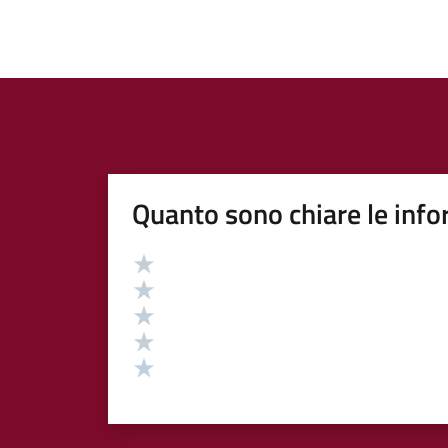
Quanto sono chiare le info
Valutazione
Valuta 5 stelle su 5
Valuta 4 stelle su 5
Valuta 3 stelle su 5
Valuta 2 stelle su 5
Valuta 1 stelle su 5