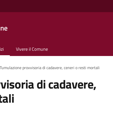
one
izi
Vivere il Comune
Tumulazione provvisoria di cadavere, ceneri o resti mortali
isoria di cadavere,
tali