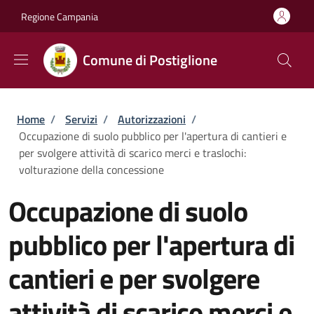
Salta al contenuto principale
Skip to footer content
Regione Campania
Comune di Postiglione
Briciole di pane
Home
/
Servizi
/
Autorizzazioni
/
Occupazione di suolo pubblico per l'apertura di cantieri e
per svolgere attività di scarico merci e traslochi:
volturazione della concessione
Occupazione di suolo
pubblico per l'apertura di
cantieri e per svolgere
attività di scarico merci e