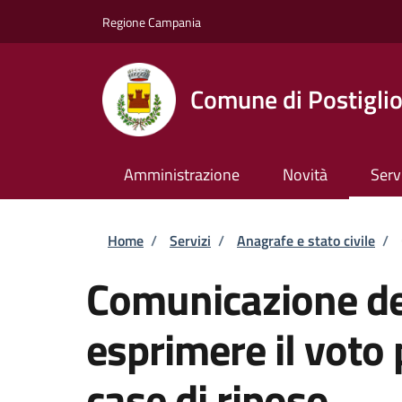
Salta al contenuto principale
Skip to footer content
Regione Campania
Comune di Postigli
Amministrazione
Novità
Serv
Briciole di pane
Home
/
Servizi
/
Anagrafe e stato civile
/
Comunicazione del
esprimere il voto
case di riposo