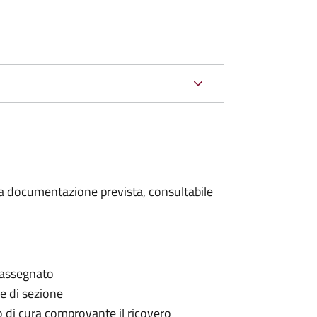
 la documentazione prevista, consultabile
è assegnato
le di sezione
go di cura comprovante il ricovero